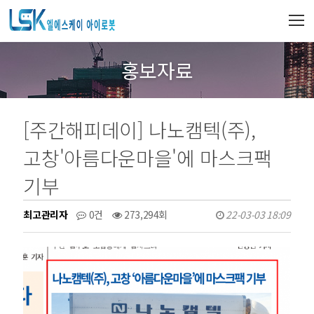
홍보자료
[주간해피데이] 나노캠텍(주),
고창'아름다운마을'에 마스크팩
기부
최고관리자
0건
273,294회
22-03-03 18:09