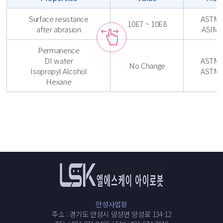
Surface resistance
ASTM 
10E7 ~ 10E8
after abrasion
ASIM 
Permanence
DI water
ASTM 
No Change
Isopropyl Alcohol
ASTM 
Hexane
안성사업장
주소 : 경기도 안성시 양성면 양성로 134-12