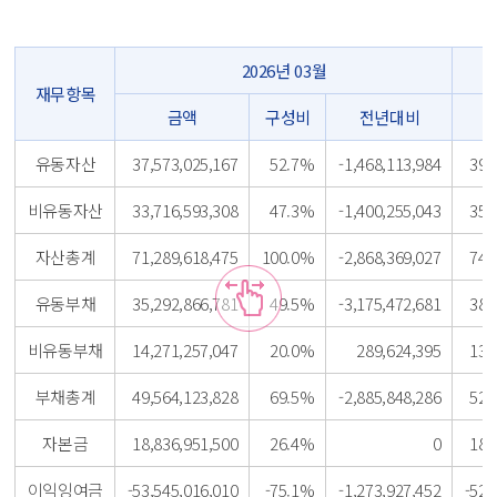
2026년 03월
재무항목
금액
구성비
전년대비
유동자산
37,573,025,167
52.7%
-1,468,113,984
39,
비유동자산
33,716,593,308
47.3%
-1,400,255,043
35,
자산총계
71,289,618,475
100.0%
-2,868,369,027
74,
유동부채
35,292,866,781
49.5%
-3,175,472,681
38,
비유동부채
14,271,257,047
20.0%
289,624,395
13,
부채총계
49,564,123,828
69.5%
-2,885,848,286
52,
자본금
18,836,951,500
26.4%
0
18,
이익잉여금
-53,545,016,010
-75.1%
-1,273,927,452
-52,