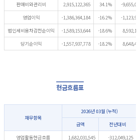
판매비와관리비
2,915,122,365
34.1%
-9,655,00
영업이익
-1,386,364,184
-16.2%
-1,123,94
법인세비용차감전순이익
-1,589,153,644
-18.6%
8,592,10
당기순이익
-1,557,937,778
-18.2%
8,648,47
현금흐름표
2026년 03월 (누적)
재무항목
금액
전년대비
영업활동현금흐름
1,682,031,545
-312,049,125