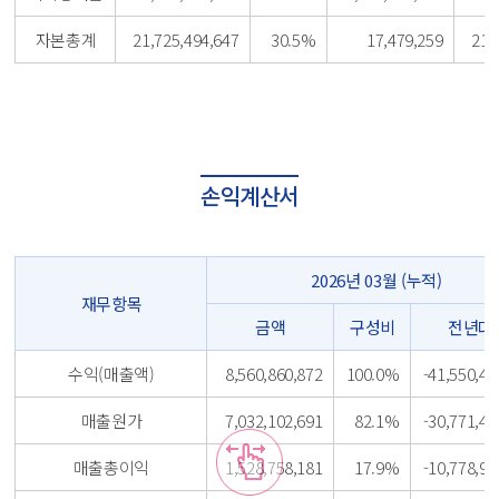
자본총계
21,725,494,647
30.5%
17,479,259
21,
손익계산서
2026년 03월 (누적)
재무항목
금액
구성비
전년대
수익(매출액)
8,560,860,872
100.0%
-41,550,41
매출원가
7,032,102,691
82.1%
-30,771,46
매출총이익
1,528,758,181
17.9%
-10,778,95