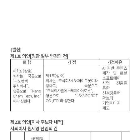
[
별첨
]
제
1
호 의안
[
정관 일부 변경의 건
]
현 행
개 정
개정이유
AI
기반 콘텐츠
1
(
)
제
조
상호
제작 및 로봇
1
(
)
회사는 국문으로
제
조
상호
소프트웨어
회사는 주식회사
LSK
아이로봇이라
“나노캠텍
사업 진출을
칭하고
,
국문으로
주식회사”
,
통한
“주식회사엘에스케이아이로봇”
,
영문으로 “
Nano
신성장동력
영문으로 “
LSKAIROBOT
Chem Tech, Inc.
”
확보와
CO.,LTD
”라 칭한다
이라 칭한다
.
기업이미지
제고
제
2
호 의안
[
이사 후보자 내역
]
사외이사 원세영 선임의 건
생년월일