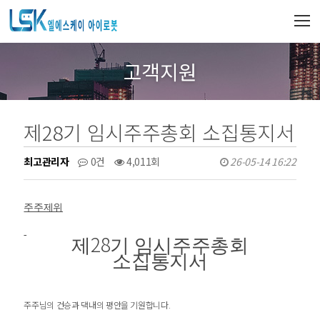
고객지원
제28기 임시주주총회 소집통지서
최고관리자
0건
4,011회
26-05-14 16:22
주주제위
28
제
기 임시주주총회
소집통지서
주주님의 건승과 댁내의 평안을 기원합니다
.