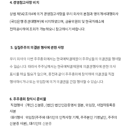
4.
경영참고사항 비치
상법 제
542
조의
4
에 의거 경영참고사항을 우리 회사의 본점과 명의개서대행회사
(
국민은행 증권대행부
)
에 비치하였으며
,
금융위원회 및 한국거래소에
전자공시하여 조회가 가능하오니 참고하시기 바랍니다
.
5.
실질주주의 의결권 행사에 관한 사항
우리 회사의 이번 주주총회에서는 한국예탁결제원이 주주님들의 의결권을 행사할
수 없습니다
.
따라서 주주님께서는 한국예탁결제원에 의결권행사에 관한 의사
표시를 하실 필요가 없으며
,
종전과 같이 주주총회에 참석하여 의결권을 직접
행사하시거나 또는 위임장에 의거 의결권을 간접 행사할 수 있습니다
.
6.
주주총회 참석시 준비물
직접행사
: (
개인
)
신분증
, (
법인
)
법인인감증명서 원본
,
위임장
,
사업자등록증
사본
대리행사
:
위임장
(
주주와 대리인의 인적사항 기재
,
주주본인 기명날인
,
주주의
신분증 사본
),
대리인의
신분증