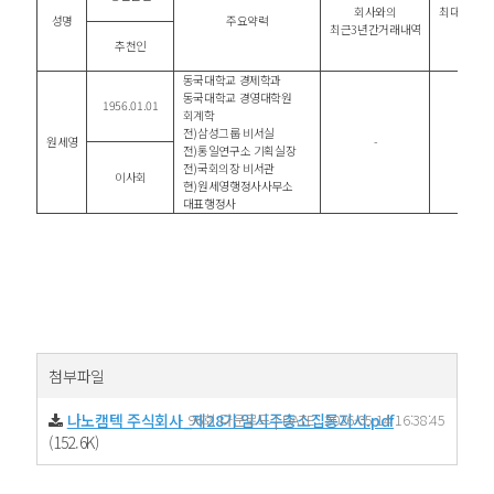
회사와의
최대주주와
성명
주요약력
최근
3
년간거래내역
관계
추천인
동국대학교 경제학과
동국대학교 경영대학원
1956.01.01
회계학
전
)
삼성그룹 비서실
원세영
-
-
전
)
통일연구소 기획실장
전
)
국회의장 비서관
이사회
현
)
원세영행정사사무소
대표
행정사
첨부파일
나노캠텍 주식회사_제28기 임시주총소집통지서.pdf
96회 다운로드 | DATE : 2026-05-14 16:38:45
(152.6K)