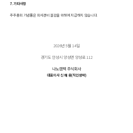
7.
기타사항
주주총회 기념품은 회사경비 절감을 위하여 지급하지 않습니다
.
2026
년
5
월
14
일
경기도 안성시 양성면 양성로
112
나노캠텍 주식회사
대표이사 신 해 용
(
직인생략
)