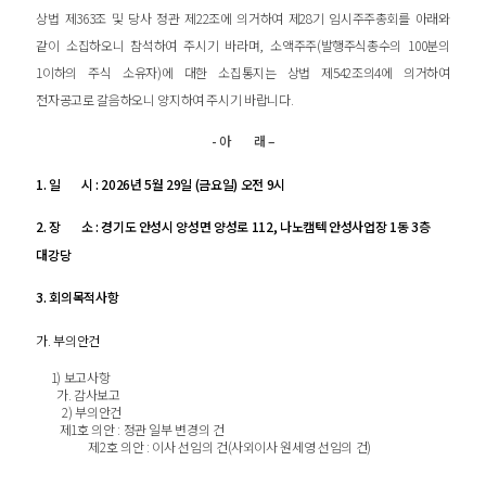
상법 제
363
조 및 당사 정관 제
22
조에 의거하여 제
28
기 임시주주총회를 아래와
같이 소집하오니 참석하여 주시기 바라며
,
소액주주
(
발행주식총수의
100
분의
1
이하의 주식 소유자
)
에 대한 소집통지는 상법 제
542
조의
4
에 의거하여
전자공고로 갈음하오니 양지하여 주시기 바랍니다
.
-
아
래
–
1.
일
시
: 2026
년
5
월
29
일
(
금요일
)
오전
9
시
2.
장
소
:
경기도 안성시 양성면 양성로
112,
나노캠텍 안성사업장
1
동
3
층
대강당
3.
회의목적사항
가
.
부의안건
1)
보고사항
가
.
감사보고
2)
부의안건
제
1
호 의안
:
정관 일부 변경의 건
제
2
호 의안
:
이사 선임의 건
(
사외이사 원세영 선임의 건
)