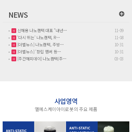
NEWS
신해용 나노캠텍 대표 "내년…
11-09
H
'다시 뛰는' 나노캠텍, R…
11-08
H
[더벨뉴스] 나노캠텍, 주방…
10-31
H
[더벨뉴스] '창립 멤버 등…
10-31
H
[주간해피데이] 나노캠텍(주…
03-03
H
사업영역
엘에스케이아이로봇의 주요 제품